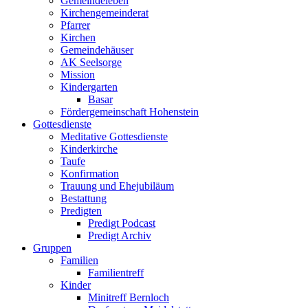
Gemeindeleben
Kirchengemeinderat
Pfarrer
Kirchen
Gemeindehäuser
AK Seelsorge
Mission
Kindergarten
Basar
Fördergemeinschaft Hohenstein
Gottesdienste
Meditative Gottesdienste
Kinderkirche
Taufe
Konfirmation
Trauung und Ehejubiläum
Bestattung
Predigten
Predigt Podcast
Predigt Archiv
Gruppen
Familien
Familientreff
Kinder
Minitreff Bernloch