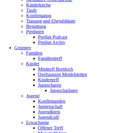
Kinderkirche
Taufe
Konfirmation
Trauung und Ehejubiläum
Bestattung
Predigten
Predigt Podcast
Predigt Archiv
Gruppen
Familien
Familientreff
Kinder
Minitreff Bernloch
Dorfspatzen Meidelstetten
Kindertreff
Jungscharen
Jungscharlager
Jugend
Konfirmanden
Jungenschaft
Jugendkreis
Jugendcafé
Erwachsene
Offener Treff