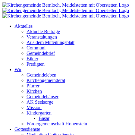
Zum
Inhalt
springen
Aktuelles
Aktuelle Beiträge
Veranstaltungen
Aus dem Mitteilungsblatt
Communi
Gemeindebrief
Bilder
Predigten
Wir
Gemeindeleben
Kirchengemeinderat
Pfarrer
Kirchen
Gemeindehäuser
AK Seelsorge
Mission
Kindergarten
Basar
Fördergemeinschaft Hohenstein
Gottesdienste
Meditative Gottesdienste