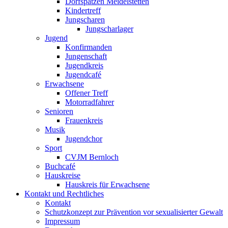
Dorfspatzen Meidelstetten
Kindertreff
Jungscharen
Jungscharlager
Jugend
Konfirmanden
Jungenschaft
Jugendkreis
Jugendcafé
Erwachsene
Offener Treff
Motorradfahrer
Senioren
Frauenkreis
Musik
Jugendchor
Sport
CVJM Bernloch
Buchcafé
Hauskreise
Hauskreis für Erwachsene
Kontakt und Rechtliches
Kontakt
Schutzkonzept zur Prävention vor sexualisierter Gewalt
Impressum