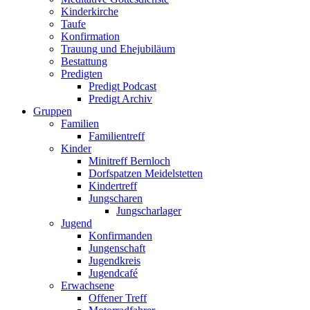
Kinderkirche
Taufe
Konfirmation
Trauung und Ehejubiläum
Bestattung
Predigten
Predigt Podcast
Predigt Archiv
Gruppen
Familien
Familientreff
Kinder
Minitreff Bernloch
Dorfspatzen Meidelstetten
Kindertreff
Jungscharen
Jungscharlager
Jugend
Konfirmanden
Jungenschaft
Jugendkreis
Jugendcafé
Erwachsene
Offener Treff