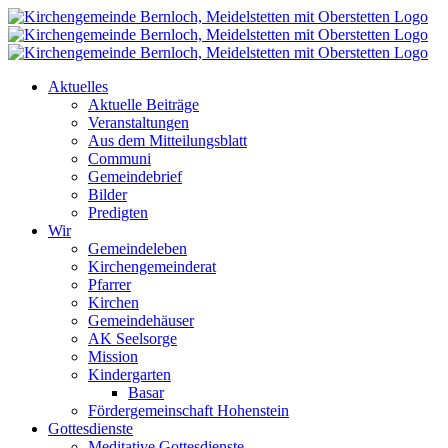
Zum
Inhalt
springen
Aktuelles
Aktuelle Beiträge
Veranstaltungen
Aus dem Mitteilungsblatt
Communi
Gemeindebrief
Bilder
Predigten
Wir
Gemeindeleben
Kirchengemeinderat
Pfarrer
Kirchen
Gemeindehäuser
AK Seelsorge
Mission
Kindergarten
Basar
Fördergemeinschaft Hohenstein
Gottesdienste
Meditative Gottesdienste