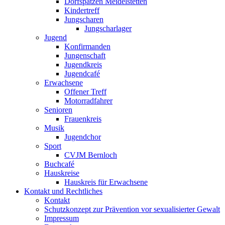
Dorfspatzen Meidelstetten
Kindertreff
Jungscharen
Jungscharlager
Jugend
Konfirmanden
Jungenschaft
Jugendkreis
Jugendcafé
Erwachsene
Offener Treff
Motorradfahrer
Senioren
Frauenkreis
Musik
Jugendchor
Sport
CVJM Bernloch
Buchcafé
Hauskreise
Hauskreis für Erwachsene
Kontakt und Rechtliches
Kontakt
Schutzkonzept zur Prävention vor sexualisierter Gewalt
Impressum