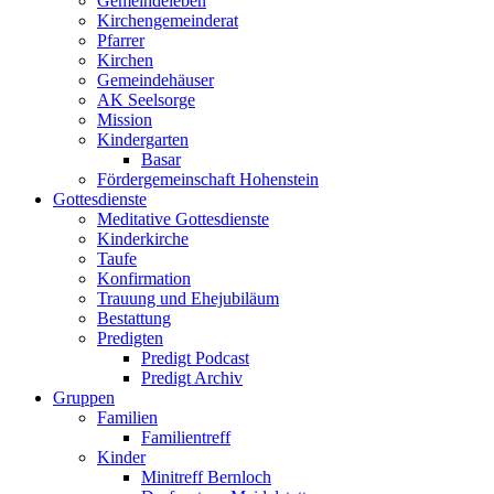
Gemeindeleben
Kirchengemeinderat
Pfarrer
Kirchen
Gemeindehäuser
AK Seelsorge
Mission
Kindergarten
Basar
Fördergemeinschaft Hohenstein
Gottesdienste
Meditative Gottesdienste
Kinderkirche
Taufe
Konfirmation
Trauung und Ehejubiläum
Bestattung
Predigten
Predigt Podcast
Predigt Archiv
Gruppen
Familien
Familientreff
Kinder
Minitreff Bernloch