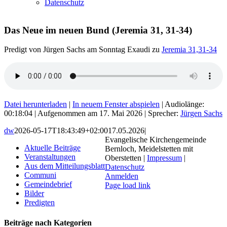
Datenschutz
Das Neue im neuen Bund (Jeremia 31, 31-34)
Predigt von Jürgen Sachs am Sonntag Exaudi zu
Jeremia 31,31-34
Datei herunterladen
|
In neuem Fenster abspielen
|
Audiolänge:
00:18:04
|
Aufgenommen am 17. Mai 2026
| Sprecher:
Jürgen Sachs
dw
2026-05-17T18:43:49+02:00
17.05.2026
|
Evangelische Kirchengemeinde
Aktuelle Beiträge
Bernloch, Meidelstetten mit
Veranstaltungen
Oberstetten |
Impressum
|
Aus dem Mitteilungsblatt
Datenschutz
Communi
Anmelden
Gemeindebrief
Page load link
Bilder
Nach
Predigten
oben
Beiträge nach Kategorien