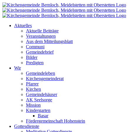
Zum
Inhalt
springen
Aktuelles
Aktuelle Beiträge
Veranstaltungen
Aus dem Mitteilungsblatt
Communi
Gemeindebrief
Bilder
Predigten
Wir
Gemeindeleben
Kirchengemeinderat
Pfarrer
Kirchen
Gemeindehäuser
AK Seelsorge
Mission
Kindergarten
Basar
Fördergemeinschaft Hohenstein
Gottesdienste
Meditative Gottesdienste