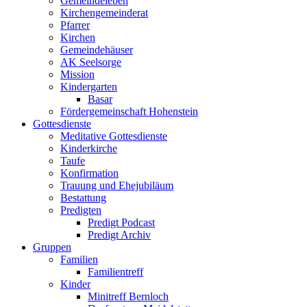
Gemeindeleben
Kirchengemeinderat
Pfarrer
Kirchen
Gemeindehäuser
AK Seelsorge
Mission
Kindergarten
Basar
Fördergemeinschaft Hohenstein
Gottesdienste
Meditative Gottesdienste
Kinderkirche
Taufe
Konfirmation
Trauung und Ehejubiläum
Bestattung
Predigten
Predigt Podcast
Predigt Archiv
Gruppen
Familien
Familientreff
Kinder
Minitreff Bernloch