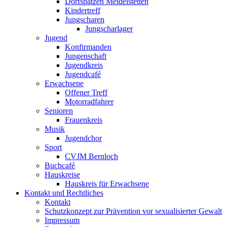
Dorfspatzen Meidelstetten
Kindertreff
Jungscharen
Jungscharlager
Jugend
Konfirmanden
Jungenschaft
Jugendkreis
Jugendcafé
Erwachsene
Offener Treff
Motorradfahrer
Senioren
Frauenkreis
Musik
Jugendchor
Sport
CVJM Bernloch
Buchcafé
Hauskreise
Hauskreis für Erwachsene
Kontakt und Rechtliches
Kontakt
Schutzkonzept zur Prävention vor sexualisierter Gewalt
Impressum