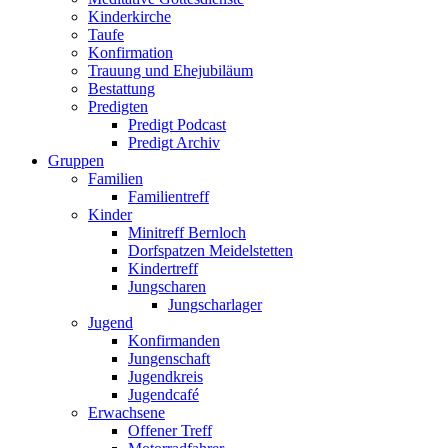
Kinderkirche
Taufe
Konfirmation
Trauung und Ehejubiläum
Bestattung
Predigten
Predigt Podcast
Predigt Archiv
Gruppen
Familien
Familientreff
Kinder
Minitreff Bernloch
Dorfspatzen Meidelstetten
Kindertreff
Jungscharen
Jungscharlager
Jugend
Konfirmanden
Jungenschaft
Jugendkreis
Jugendcafé
Erwachsene
Offener Treff